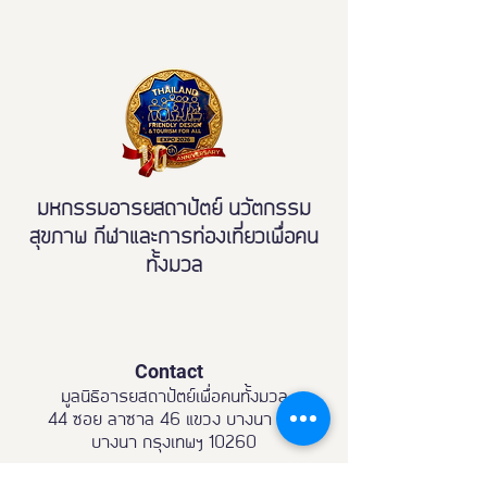
เมืองมรดกโลกเพื่อ
มวล' ยกระดับ Tou
All"
มหกรรมอารยสถาปัตย์ นวัตกรรม
สุขภาพ กีฬาและการท่องเที่ยวเพื่อคน
ทั้งมวล
Contact
มูลนิธิอารยสถาปัตย์เพื่อคนทั้งมวล
44 ซอย ลาซาล 46 แขวง บางนา เขต
บางนา กรุงเทพฯ 10260