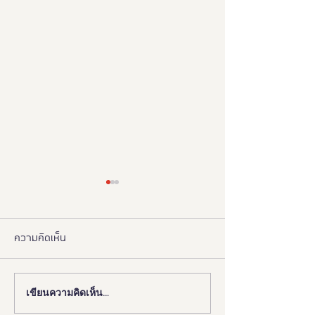
ความคิดเห็น
เขียนความคิดเห็น…
งานดี “ยูดี” ที่ทุกคนต้องห้าม
"มูลนิธิอารยสถาปั
พลาด!
มือ ททท. ปักหมุด 