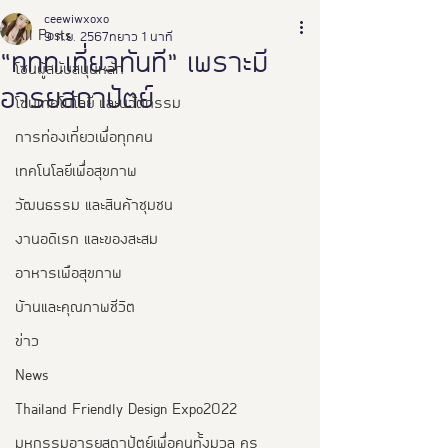
ceewiwxoxo
All Posts
9 ก.ย. 2567
ยาว 1 นาที
“ททท.เที่ยวทันที” เพราะมี
โซนผู้สนับสนุนหลัก
อารยสถาปัตย์
โซนเทคโนโลยี และนวัตกรรม
การท่องเที่ยวเพื่อทุกคน
เทคโนโลยีเพื่อสุขภาพ
วัฒนธรรม และสินค้าชุมชน
งานอดิเรก และของสะสม
อาหารเพือสุขภาพ
บ้านและคุณภาพชีวิต
ข่าว
News
Thailand Friendly Design Expo2022
มหกรรมอารยสถาปัตย์เพื่อคนทั้งมวล คร