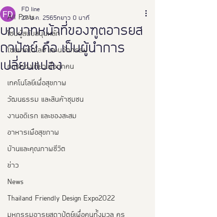
FD line
All Posts
27 พ.ค. 2565
ยาว 0 นาที
บทบาทหน้าที่ของฑูตอารยส
โซนผู้สนับสนุนหลัก
ถาปัตย์ คือ เป็นผู้นำการ
โซนเทคโนโลยี และนวัตกรรม
เปลี่ยนแปลง
การท่องเที่ยวเพื่อทุกคน
เทคโนโลยีเพื่อสุขภาพ
วัฒนธรรม และสินค้าชุมชน
งานอดิเรก และของสะสม
อาหารเพือสุขภาพ
บ้านและคุณภาพชีวิต
ข่าว
News
Thailand Friendly Design Expo2022
มหกรรมอารยสถาปัตย์เพื่อคนทั้งมวล คร