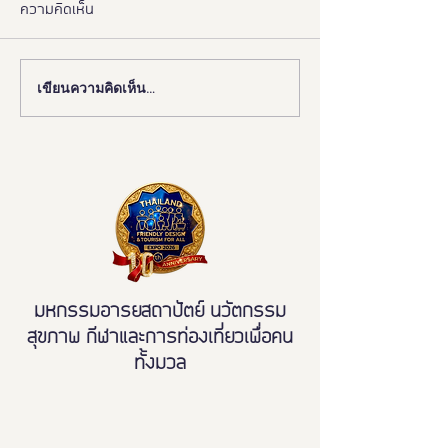
ความคิดเห็น
เขียนความคิดเห็น…
📰 “ห้องสุขาเพื่อทุกคน” เปิด
งานดี “ยูดี” ที่ทุ
ตัวนวัตกรรมเฟรนด์ลี่ดีไซน์
พลาด!
โมเดลใหม่ ฉบับผู้ใช้งานจริง
ขจัดความเหลื่อมล้ำ สู่การ
เข้าถึงบริการสาธารณะ
อย่างเท่าเทียม
มหกรรมอารยสถาปัตย์ นวัตกรรม
สุขภาพ กีฬาและการท่องเที่ยวเพื่อคน
ทั้งมวล