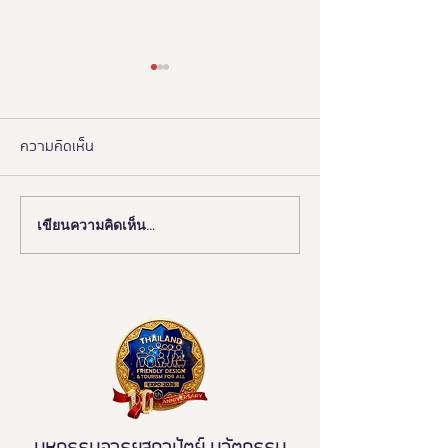
ความคิดเห็น
เขียนความคิดเห็น…
งานดี “ยูดี” ที่ทุกคนต้องห้าม
"มูลนิธิอารยสถาปั
พลาด!
มือ ททท. ปักหมุด 
เมืองมรดกโลกเพื่อ
มวล' ยกระดับ Tou
All"