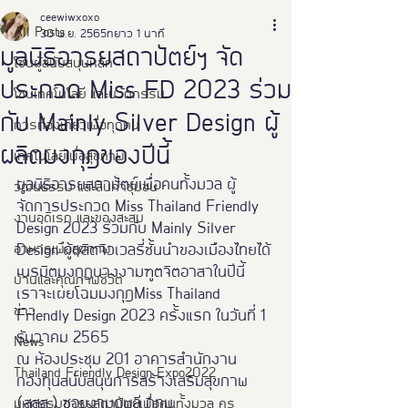
ceewiwxoxo
All Posts
30 พ.ย. 2565
ยาว 1 นาที
มูลนิธิอารยสถาปัตย์ฯ จัด
โซนผู้สนับสนุนหลัก
ประกวด Miss FD 2023 ร่วม
โซนเทคโนโลยี และนวัตกรรม
กับ Mainly Silver Design ผู้
การท่องเที่ยวเพื่อทุกคน
ผลิตมงกุฎของปีนี้
เทคโนโลยีเพื่อสุขภาพ
มูลนิธิอารยสถาปัตย์เพื่อคนทั้งมวล ผู้
วัฒนธรรม และสินค้าชุมชน
จัดการประกวด Miss Thailand Friendly 
งานอดิเรก และของสะสม
Design 2023 ร่วมกับ Mainly Silver 
อาหารเพือสุขภาพ
Design ผู้ผลิตจิวเวลรี่ชั้นนำของเมืองไทยได้
เนรมิตมงกุฎนางงามฑูตจิตอาสาในปีนี้ 
บ้านและคุณภาพชีวิต
เราจะเผยโฉมมงกุฎMiss Thailand 
ข่าว
Friendly Design 2023 ครั้งแรก ในวันที่ 1 
ธันวาคม 2565 
News
ณ ห้องประชุม 201 อาคารสำนักงาน
Thailand Friendly Design Expo2022
กองทุนสนับสนุนการสร้างเสริมสุขภาพ 
(สสส.) ซอยงามดูพลี กทม. 
มหกรรมอารยสถาปัตย์เพื่อคนทั้งมวล คร