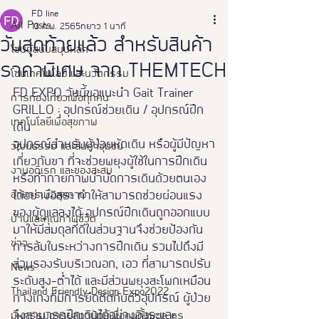
FD line
All Posts
13 ก.พ. 2565
ยาว 1 นาที
วันสุดท้ายแล้ว สำหรับสินค้า
โซนผู้สนับสนุนหลัก
ราคาพิเศษ จาก THEMTECH
โซนเทคโนโลยี และนวัตกรรม
FD EXPO วันนี้ขอแนะนำ Gait Trainer 
การท่องเที่ยวเพื่อทุกคน
GRILLO : อุปกรณ์ช่วยเดิน / อุปกรณ์ฝึก
เทคโนโลยีเพื่อสุขภาพ
เดิน 
อุปกรณ์สำหรับผู้ป่วยหัดเดิน หรือผู้มีปัญหา
วัฒนธรรม และสินค้าชุมชน
เกี่ยวกับขา ที่จะช่วยพยุงผู้ใช้ในการฝึกเดิน 
งานอดิเรก และของสะสม
หรือทำกายภาพบำบัดการเดินด้วยตนเอง
อาหารเพือสุขภาพ
ได้อย่างอิสระ ทำให้สามารถช่วยผ่อนแรง
ของผู้ดูแลลงได้ อุปกรณ์ฝึกเดินถูกออกแบบ
บ้านและคุณภาพชีวิต
มาให้มีสมดุลที่ดีในส่วนฐานจึงช่วยป้องกัน
ข่าว
การล้มในระหว่างการฝึกเดิน รวมไปถึงมี
ส่วนรองรับบริเวณอก, เอว ที่สามารถปรับ
News
ระดับสูง-ต่ำได้ และมีส่วนพยุงสะโพกเหมือน
Thailand Friendly Design Expo2022
กางเกงที่มีการยึดติดกับตัวอุปกรณ์ ผู้ป่วย
จึงสามารถฝึกเดินได้อย่างอิสระและ
มหกรรมอารยสถาปัตย์เพื่อคนทั้งมวล คร