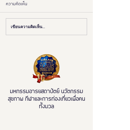
ความคิดเห็น
เขียนความคิดเห็น…
📰 “ห้องสุขาเพื่อทุกคน” เปิด
งานดี “ยูดี” ที่ทุ
ตัวนวัตกรรมเฟรนด์ลี่ดีไซน์
พลาด!
โมเดลใหม่ ฉบับผู้ใช้งานจริง
ขจัดความเหลื่อมล้ำ สู่การ
เข้าถึงบริการสาธารณะ
อย่างเท่าเทียม
มหกรรมอารยสถาปัตย์ นวัตกรรม
สุขภาพ กีฬาและการท่องเที่ยวเพื่อคน
ทั้งมวล