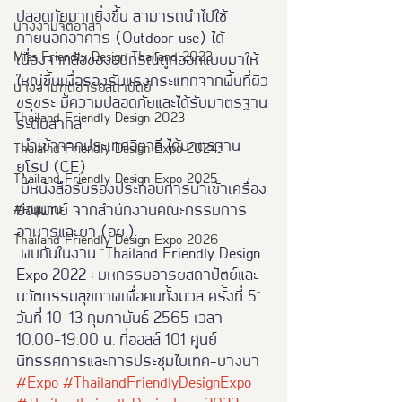
ปลอดภัยมากยิ่งขึ้น สามารถนำไปใช้
นางงามจิตอาสา
ภายนอกอาคาร (Outdoor use) ได้ 
Miss Friendly Design Thailand 2023
เนื่องจากล้อของอุปกรณ์ถูกออกแบบมาให้
ใหญ่ขึ้นเพื่อรองรับแรงกระแทกจากพื้นที่ผิว
นางงามฑูตอารยสถาปัตย์
ขรุขระ มีความปลอดภัยและได้รับมาตรฐาน
Thailand Friendly Design 2023
ระดับสากล
 นำเข้าจากประเทศอิตาลี ได้มาตรฐาน
Thaialnd Friendly Design Expo 2024
ยุโรป (CE)
Thailand Friendly Design Expo 2025
 มีหนังสือรับรองประกอบการนำเข้าเครื่อง
#หนุมาน
มือแพทย์ จากสำนักงานคณะกรรมการ
อาหารและยา (อย.)
Thailand Friendly Design Expo 2026
 พบกันในงาน "Thailand Friendly Design 
Expo 2022 : มหกรรมอารยสถาปัตย์และ
นวัตกรรมสุขภาพเพื่อคนทั้งมวล ครั้งที่ 5"  
วันที่ 10-13 กุมภาพันธ์ 2565 เวลา 
10.00-19.00 น. ที่ฮอลล์ 101 ศูนย์
นิทรรศการและการประชุมไบเทค-บางนา
#Expo
#ThailandFriendlyDesignExpo