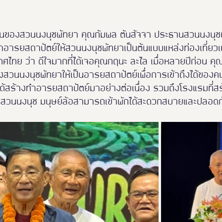
นของสวนนงนุชพัทยา คุณกัมพล ตันสัจจา ประธานสวนนงนุชพ
ารยสถาปัตย์ให้สวนนงนุชพัทยาเป็นต้นแบบแหล่งท่องเที่ยวเพ
ทศไทย ว่า ดีใจมากที่ได้เจอคุณกฤนะ ละไล เมื่อหลายปีก่อน ค
สวนนงนุชพัทยาให้เป็นอารยสถาปัตย์เพื่อการเข้าถึงได้ของคน
้สร้างทำอารยสถาปัตย์มาอย่างต่อเนื่อง รวมถึงโรงแรมที่สร้
ของสวนนงนุช มนุษย์ล้อสามารถเข้าพักได้สะดวกสบายและปลอดภ