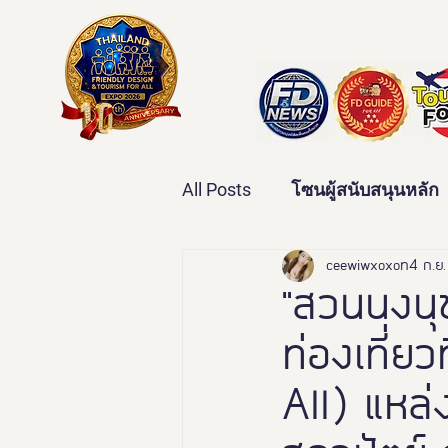
All Posts
โซนผู้สนับสนุนหลัก
เทคโนโลยีเพื่อสุขภาพ
ceewiwxoxo
4 ก.ย
ว
"สวนนงนุช
ท่องเที่ยว
บ้านและคุณภาพชีวิต
ข่
All) แหล
มหกรรมอารยสถาปัตย์เพื่อคน