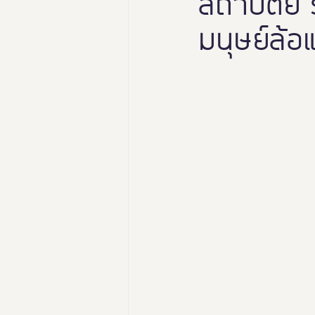
สถาปัตย์ ร
มนุษย์ล้อแ
นางงามฑูตอารยสถาปัตย์
Thailand Friendly Design Ex