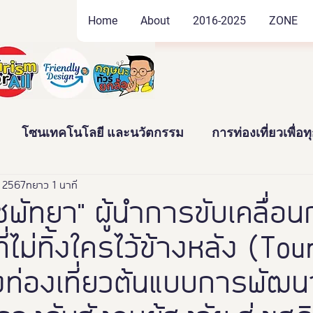
Home
About
2016-2025
ZONE
โซนเทคโนโลยี และนวัตกรรม
การท่องเที่ยวเพื่อ
. 2567
ัฒนธรรม และสินค้าชุมชน
ยาว 1 นาที
งานอดิเรก และของสะสม
พัทยา" ผู้นำการขับเคลื่อ
ที่ไม่ทิ้งใครไว้ข้างหลัง (Tou
าว
News
Thailand Friendly Design Expo2022
่งท่องเที่ยวต้นแบบการพัฒ
ทั้งมวล คร
นางงามจิตอาสา
Miss Friendly Desig