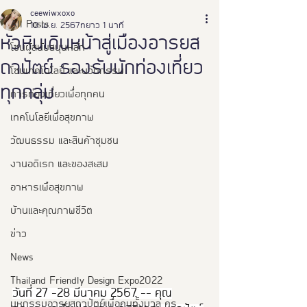
ceewiwxoxo
All Posts
10 เม.ย. 2567
ยาว 1 นาที
หัวหินเดินหน้าสู่เมืองอารยส
โซนผู้สนับสนุนหลัก
ถาปัตย์ รองรับนักท่องเที่ยว
โซนเทคโนโลยี และนวัตกรรม
ทุกกลุ่ม
การท่องเที่ยวเพื่อทุกคน
เทคโนโลยีเพื่อสุขภาพ
วัฒนธรรม และสินค้าชุมชน
งานอดิเรก และของสะสม
อาหารเพือสุขภาพ
บ้านและคุณภาพชีวิต
ข่าว
News
Thailand Friendly Design Expo2022
วันที่ 27 -28 มีนาคม 2567 -- คุณ
มหกรรมอารยสถาปัตย์เพื่อคนทั้งมวล คร