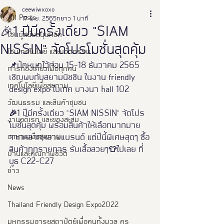
ceewiwxoxo
All Posts
17 พ.ย. 2565
ยาว 1 นาที
🎉1 ปีมีครั้งเดียว "SIAM
โซนผู้สนับสนุนหลัก
NISSIN" จัดโปรโมชั่นสุดคุ้ม
โซนเทคโนโลยี และนวัตกรรม
📌ปักหมุดไว้ก่อน 15-18 ธันวาคม 2565 
การท่องเที่ยวเพื่อทุกคน
เชิญพบกับสยามนิชชิน ในงาน friendly 
เทคโนโลยีเพื่อสุขภาพ
design expo ไบเทค บางนา hall 102 
วัฒนธรรม และสินค้าชุมชน
🎉1 ปีมีครั้งเดียว "SIAM NISSIN" จัดโปร
งานอดิเรก และของสะสม
โมชั่นสุดคุ้ม พร้อมสินค้าให้เลือกมากมาย
อาหารเพือสุขภาพ
จากหลากหลายแบรนด์ แต่ปีนี้พิเศษสุดๆ ซื้อ
สินค้าทุกรายการ รับเสื้อสวยๆ👕ไปเลย ที่
บ้านและคุณภาพชีวิต
บูธ C22-C27
ข่าว
News
Thailand Friendly Design Expo2022
มหกรรมอารยสถาปัตย์เพื่อคนทั้งมวล คร