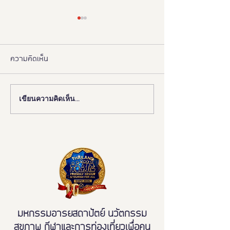
ความคิดเห็น
เขียนความคิดเห็น…
งานดี “ยูดี” ที่ทุกคนต้องห้าม
"มูลนิธิอารยสถาปั
พลาด!
มือ ททท. ปักหมุด 
เมืองมรดกโลกเพื่อ
มวล' ยกระดับ Tou
All"
มหกรรมอารยสถาปัตย์ นวัตกรรม
สุขภาพ กีฬาและการท่องเที่ยวเพื่อคน