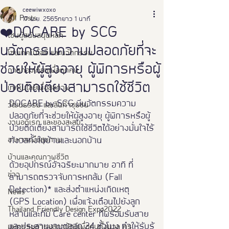
ceewiwxoxo
All Posts
17 พ.ย. 2565
ยาว 1 นาที
❤️DOCARE by SCG
โซนผู้สนับสนุนหลัก
นวัตกรรมความปลอดภัยที่จะ
โซนเทคโนโลยี และนวัตกรรม
ช่วยให้ผู้สูงอายุ ผู้พิการหรือผู้
การท่องเที่ยวเพื่อทุกคน
ป่วยติดเตียงสามารถใช้ชีวิต
เทคโนโลยีเพื่อสุขภาพ
DOCARE by SCG มีนวัตกรรมความ
วัฒนธรรม และสินค้าชุมชน
ปลอดภัยที่จะช่วยให้ผู้สูงอายุ ผู้พิการหรือผู้
งานอดิเรก และของสะสม
ป่วยติดเตียงสามารถใช้ชีวิตได้อย่างมั่นใจไร้
อาหารเพือสุขภาพ
กังวลทั้งในบ้านและนอกบ้าน 
บ้านและคุณภาพชีวิต
ด้วยอุปกรณ์อัจฉริยะมากมาย อาทิ ที่
ข่าว
สามารถตรวจจับการหกล้ม (Fall 
Detection)* และส่งตำแหน่งเกิดเหตุ 
News
(GPS Location) เพื่อแจ้งเตือนไปยังลูก
Thailand Friendly Design Expo2022
หลานและทีม Care center ที่พร้อมรับสาย
และประสานงานตลอด 24 ชั่วโมง ทำให้รับรู้
มหกรรมอารยสถาปัตย์เพื่อคนทั้งมวล คร