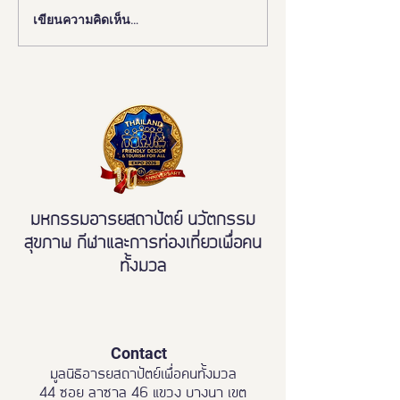
เขียนความคิดเห็น…
งานดี “ยูดี” ที่ทุกคนต้องห้าม
"มูลนิธิอารยสถาปั
พลาด!
มือ ททท. ปักหมุด 
เมืองมรดกโลกเพื่อ
มวล' ยกระดับ Tou
All"
มหกรรมอารยสถาปัตย์ นวัตกรรม
สุขภาพ กีฬาและการท่องเที่ยวเพื่อคน
ทั้งมวล
Contact
มูลนิธิอารยสถาปัตย์เพื่อคนทั้งมวล
44 ซอย ลาซาล 46 แขวง บางนา เขต