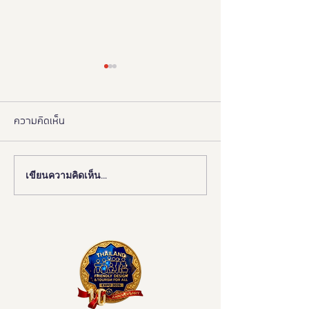
ความคิดเห็น
เขียนความคิดเห็น…
📰 “ห้องสุขาเพื่อทุกคน” เปิด
งานดี “ยูดี” ที่ทุ
ตัวนวัตกรรมเฟรนด์ลี่ดีไซน์
พลาด!
โมเดลใหม่ ฉบับผู้ใช้งานจริง
ขจัดความเหลื่อมล้ำ สู่การ
เข้าถึงบริการสาธารณะ
อย่างเท่าเทียม