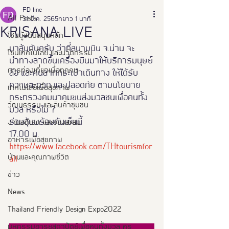
FD line
All Posts
31 มี.ค. 2565
ยาว 1 นาที
KRISANA LIVE
โซนผู้สนับสนุนหลัก
มาลุ้นกันครับ ว่าที่สนามบิน จ.น่าน จะ
โซนเทคโนโลยี และนวัตกรรม
นำทางลาดขึ้นเครื่องบินมาให้บริการมนุษย์
การท่องเที่ยวเพื่อทุกคน
ล้อ และคนลากกระเป๋าเดินทาง ให้ได้รับ
ความสะดวก และปลอดภัย ตามนโยบาย
เทคโนโลยีเพื่อสุขภาพ
กระทรวงคมนาคมขนส่งมวลชนเพื่อคนทั้ง
วัฒนธรรม และสินค้าชุมชน
มวล หรือไม่ ?
ร่วมลุ้นพร้อมกันเย็นนี้
งานอดิเรก และของสะสม
17.00 น.
อาหารเพือสุขภาพ
https://www.facebook.com/THtourismfor
บ้านและคุณภาพชีวิต
all
ข่าว
News
Thailand Friendly Design Expo2022
มหกรรมอารยสถาปัตย์เพื่อคนทั้งมวล คร