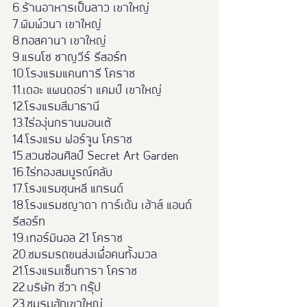
6.ร้านอาหารเป็นลาว เขาใหญ่
7.พิมพ์วนา เขาใหญ่
8.ทอสคานา เขาใหญ่
9.แรนโช ชาญวีร์ รีสอร์ท
10.โรงแรมแคนทารี โคราช
11.เดอะ แพนดอร่า แคมป์ เขาใหญ่
12.โรงแรมสีมาธานี
13.ไร่องุ่นกรานมอนเต้
14.โรงแรม ฟอร์จูน โคราช
15.สวนซ่อนศิลป์ Secret Art Garden
16.ไร่ทองสมบูรณ์คลับ
17.โรงแรมชุนหลี แกรนด์
18.โรงแรมชญาดา การ์เด้น เฮ้าส์ แอนด์ 
รีสอร์ท
19.เทอร์มินอล 21 โคราช
20.ชมรมรถขนส่งเพื่อคนทั้งมวล
21.โรงแรมเซ็นทารา โคราช
22.บริษัท ชีวา กรุ๊ป
23.ชมรมฮักเขาใหญ่