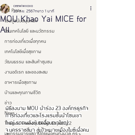
ceewiwxoxo
All Posts
20 ก.ย. 2567
ยาว 1 นาที
MOU Khao Yai MICE for
โซนผู้สนับสนุนหลัก
All.
โซนเทคโนโลยี และนวัตกรรม
การท่องเที่ยวเพื่อทุกคน
เทคโนโลยีเพื่อสุขภาพ
วัฒนธรรม และสินค้าชุมชน
งานอดิเรก และของสะสม
อาหารเพือสุขภาพ
บ้านและคุณภาพชีวิต
ข่าว
พิธีลงนาม MOU นำร่อง 23 องค์กรธุรกิจ
News
การท่องเทึ่ยวและโรงแรมชั้นนำโซนเขา
ใหญ่ รวมพลังขับเคลื่อนเขาใหญ่ 
Thailand Friendly Design Expo2022
จ.นครราชสีมา สู่เป้าหมายเมืองไมซ์เพื่อคน
มหกรรมอารยสถาปัตย์เพื่อคนทั้งมวล คร