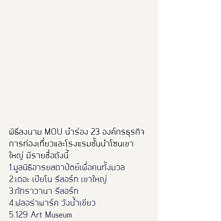
พิธีลงนาม MOU นำร่อง 23 องค์กรธุรกิจ
การท่องเทึ่ยวและโรงแรมชั้นนำโซนเขา
ใหญ่ มีรายชื่อดังนี้
1.มูลนิธิอารยสถาปัตย์เพื่อคนทั้งมวล
2.เดอะ เปียโน รีสอร์ท เขาใหญ่
3.ภัทราวานา รีสอร์ท
4.ฟลอร่าพาร์ค วังน้ำเขียว
5.129 Art Museum