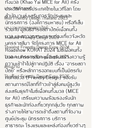
ทั้งมวล (Khao Yai MICE for All) ครั้ง
นางงามจิตอาสา
ประวัติศาสตร์ประเทศไทยในเวทีโลก โดย
สำนักงานส่งเสริมการจัดประชุมและ
Miss Friendly Design Thailand 2023
นิทรรศการ (องค์การมหาชน) หรือทีเส็บ 
นางงามฑูตอารยสถาปัตย์
ร่วมกับ มูลนิธิอารยสถาปัตย์เพื่อคนทั้ง
มวล และสภาอุตสาหกรรมท่องเที่ยวจังหวัด
Thailand Friendly Design 2023
นครราชสีมา จัดโครงการ MICE for All 
Thaialnd Friendly Design Expo 2024
Roadshow KORAT 2024 ไมซ์เพื่อคนทั้ง
มวล จ.นครราชสีมา เพื่อเสริมสร้างความรู้
Thailand Friendly Design Expo 2025
ความเข้าใจไปสู่ภาคปฏิบัติ เรื่อง "อารยสถา
#หนุมาน
ปัตย์" หรือหลักการออกแบบที่เป็นมิตรกับ
Thailand Friendly Design Expo 2026
คนทั้งมวล (Friendly Design) รองรับ
สถานการณ์โลกที่ก้าวเข้าสู่สังคมผู้สูงวัย 
ส่งเสริมธุรกิจไมซ์เพื่อคนทั้งมวล (MICE 
for All) เตรียมความพร้อมรองรับนัก
ธุรกิจและนักท่องเที่ยวทุกกลุ่มวัย ทุกสภาพ
ร่างกายให้สามารถเข้าถึงสถานที่จัดงาน 
ศูนย์ประชุม นิทรรศการ บริการ
สาธารณะ โรงแรมและแหล่งท่องเที่ยวต่างๆ