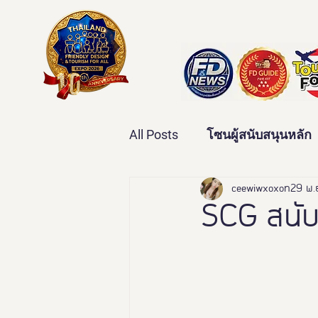
All Posts
โซนผู้สนับสนุนหลัก
เทคโนโลยีเพื่อสุขภาพ
ceewiwxoxo
29 พ.
ว
SCG สนั
บ้านและคุณภาพชีวิต
ข่
มหกรรมอารยสถาปัตย์เพื่อคน