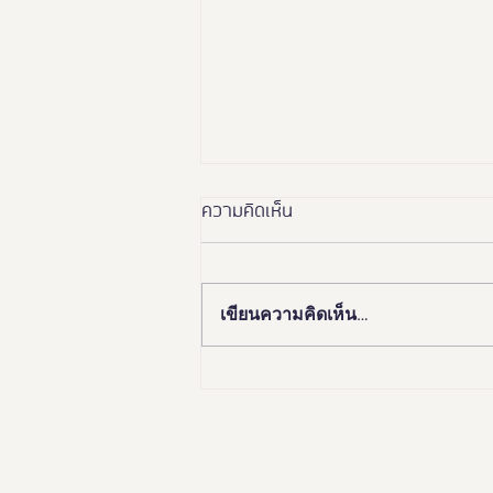
ความคิดเห็น
เขียนความคิดเห็น…
🏛️✨ “อยุธยา เมืองมรดกโลก
เพื่อคนทั้งมวล”Ayutthaya
Tourism for Allเปิดมุมมองใหม่…
เที่ยวอยุธยาได้ทุกวัย ทุกสภาพ