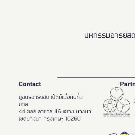
ร่างกาย ♿️👵🏻👨‍👩‍👧‍👦
มหกรรมอารยสถาปั
Contact
Part
มูลนิธิอารยสถาปัตย์เพื่อคนทั้ง
มวล
44 ซอย ลาซาล 46 แขวง บางนา
เขตบางนา กรุงเทพฯ 10260