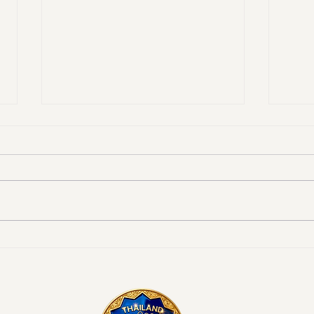
งานดี “ยูดี” ที่ทุกคนต้องห้าม
"มูลน
พลาด!
ททท. 
มรดก
ระดับ